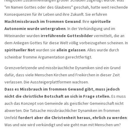
"im Namen Gottes oder des Glaubens" geschah, hatte weit reichende
Konsequenzen für ihr Leben und ihre Zukunft. Sie erfuhren
Machtmissbrauch im frommen Gewand
. Ihre
spirituelle
Autonomie wurde untergraben
. In der Verkündigung und im
Miteinander wurden
irreführende Gottesbilder
vermittelt, die an
dem Anliegen Gottes für diese Welt völlig vorbeizugehen scheinen. In
spiritueller Not
wurden sie
allein gelassen
. Alles wurde durch
scheinbar fromme Argumentation gerechtfertigt.
Grenzverletzende und missbräuchliche Dynamiken sind ein Grund
dafür, dass viele Menschen Kirchen und Freikirchen in dieser Zeit
verlassen. Die Aussteigerplattformen wachsen.
Dass es Missbrauch im frommen Gewand gibt, muss jedoch
nicht die christliche Botschaft an sich in Frage stellen.
Es muss
auch das Konzept von Gemeinde als geistlicher Gemeinschaft nicht
abwerten. Die Tatsache missbräuchlicher Dynamiken im frommen
Umfeld
fordert aber die Christenheit heraus, ehrlich zu werden
:
Was und wie wird verkündigt und wie geht man mit Menschen um?