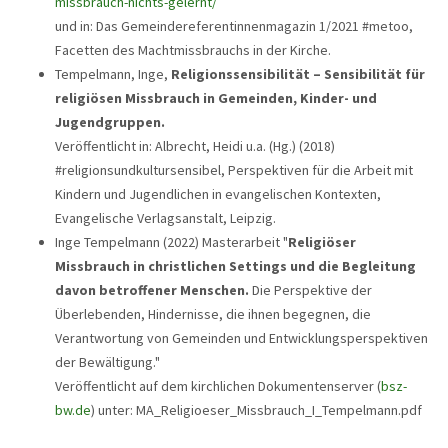
missbrauch-nichts-gelernt/
und in: Das Gemeindereferentinnenmagazin 1/2021 #metoo,
Facetten des Machtmissbrauchs in der Kirche.
Tempelmann, Inge,
Religionssensibilität – Sensibilität für
religiösen Missbrauch in Gemeinden, Kinder- und
Jugendgruppen.
Veröffentlicht in: Albrecht, Heidi u.a. (Hg.) (2018)
#religionsundkultursensibel, Perspektiven für die Arbeit mit
Kindern und Jugendlichen in evangelischen Kontexten,
Evangelische Verlagsanstalt, Leipzig.
Inge Tempelmann (2022) Masterarbeit "
Religiöser
Missbrauch in christlichen Settings und die Begleitung
davon betroffener Menschen.
Die Perspektive der
Überlebenden, Hindernisse, die ihnen begegnen, die
Verantwortung von Gemeinden und Entwicklungsperspektiven
der Bewältigung."
Veröffentlicht auf dem kirchlichen Dokumentenserver (
bsz-
bw.de
) unter: MA_Religioeser_Missbrauch_I_Tempelmann.pdf